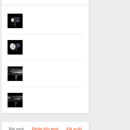
Bài mới
Phản hồi mới
Đề xuất