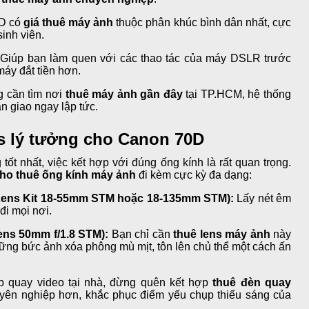
D có
giá thuê máy ảnh
thuộc phân khúc bình dân nhất, cực
sinh viên.
Giúp bạn làm quen với các thao tác của máy DSLR trước
máy đắt tiền hơn.
 cần tìm nơi
thuê máy ảnh gần đây
tại TP.HCM, hệ thống
àn giao ngay lập tức.
s lý tưởng cho Canon 70D
ốt nhất, việc kết hợp với đúng ống kính là rất quan trọng.
ho thuê ống kính máy ảnh
đi kèm cực kỳ đa dạng:
Lens Kit 18-55mm STM hoặc 18-135mm STM):
Lấy nét êm
đi mọi nơi.
ns 50mm f/1.8 STM):
Bạn chỉ cần
thuê lens máy ảnh
này
những bức ảnh xóa phông mù mịt, tôn lên chủ thể một cách ấn
 quay video tại nhà, đừng quên kết hợp
thuê đèn quay
yên nghiệp hơn, khắc phục điểm yếu chụp thiếu sáng của