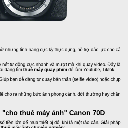
ờ những tính năng cực kỳ thực dụng, hỗ trợ đắc lực cho cả
 nét tự động cực nhanh và mượt mà khi quay video. Đây là
 ai đang tìm
thuê máy quay phim
để làm Youtube, Tiktok.
Giúp bạn dễ dàng tự quay bản thân (selfie video) hoặc chụp
để cho ra những bức ảnh phong cảnh, đời thường hay chân
vụ "cho thuê máy ảnh" Canon 70D
ố tiền lớn để mua thiết bị đôi khi là một rào cản. Giải pháp
ụ
thuê máy ảnh chuyên nghiệp
: