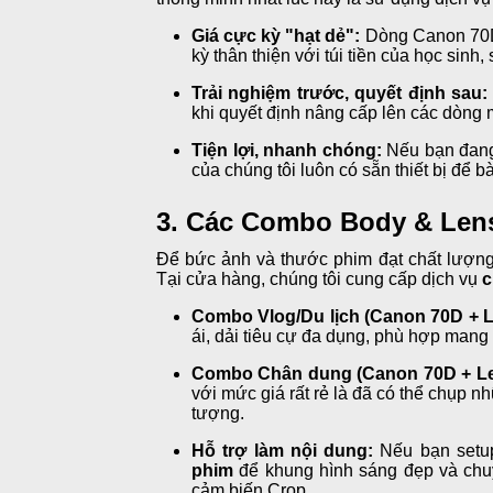
Giá cực kỳ "hạt dẻ":
Dòng Canon 70
kỳ thân thiện với túi tiền của học sinh, 
Trải nghiệm trước, quyết định sau:
khi quyết định nâng cấp lên các dòng 
Tiện lợi, nhanh chóng:
Nếu bạn đang
của chúng tôi luôn có sẵn thiết bị để b
3. Các Combo Body & Len
Để bức ảnh và thước phim đạt chất lượng t
Tại cửa hàng, chúng tôi cung cấp dịch vụ
c
Combo Vlog/Du lịch (Canon 70D + 
ái, dải tiêu cự đa dụng, phù hợp mang 
Combo Chân dung (Canon 70D + Le
với mức giá rất rẻ là đã có thể chụp 
tượng.
Hỗ trợ làm nội dung:
Nếu bạn setup
phim
để khung hình sáng đẹp và chu
cảm biến Crop.