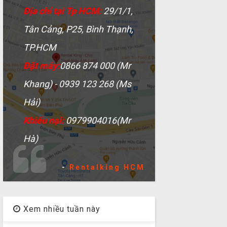
Địa chỉ tại Tp HCM:
29/1/1,
Tân Cảng, P25, Bình Thạnh,
TP.HCM
Đặt máy:
0866 874 000 (Mr
Khang) - 0939 123 268 (Ms
Hải)
Khiếu nại:
0979904016(Mr
Hà)
-
Rentalking HCM
Xem nhiều tuần này