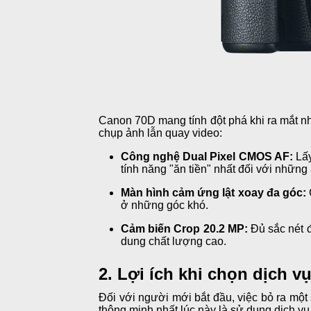
Canon 70D mang tính đột phá khi ra mắt nh
chụp ảnh lẫn quay video:
Công nghệ Dual Pixel CMOS AF:
Lấy
tính năng "ăn tiền" nhất đối với những
Màn hình cảm ứng lật xoay đa góc:
ở những góc khó.
Cảm biến Crop 20.2 MP:
Đủ sắc nét 
dung chất lượng cao.
2. Lợi ích khi chọn dịch 
Đối với người mới bắt đầu, việc bỏ ra một s
thông minh nhất lúc này là sử dụng dịch v