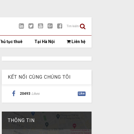
Tìm kiếm
hủ tục thuê
Tại Hà Nội
Liên hệ
KẾT NỐI CÙNG CHÚNG TÔI
20493
Likes
Like
THÔNG TIN