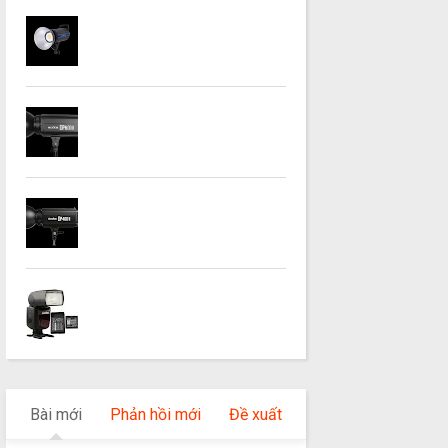
Bài mới
Phản hồi mới
Đề xuất