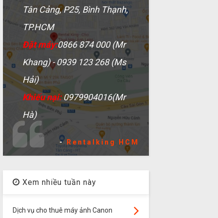
Tân Cảng, P25, Bình Thạnh,
TP.HCM
Đặt máy:
0866 874 000 (Mr
Khang) - 0939 123 268 (Ms
Hải)
Khiếu nại:
0979904016(Mr
Hà)
-
Rentalking HCM
Xem nhiều tuần này
Dịch vụ cho thuê máy ảnh Canon