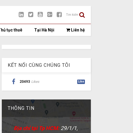
Tìm kiếm
hủ tục thuê
Tại Hà Nội
Liên hệ
KẾT NỐI CÙNG CHÚNG TÔI
20493
Likes
Like
THÔNG TIN
Địa chỉ tại Tp HCM:
29/1/1,